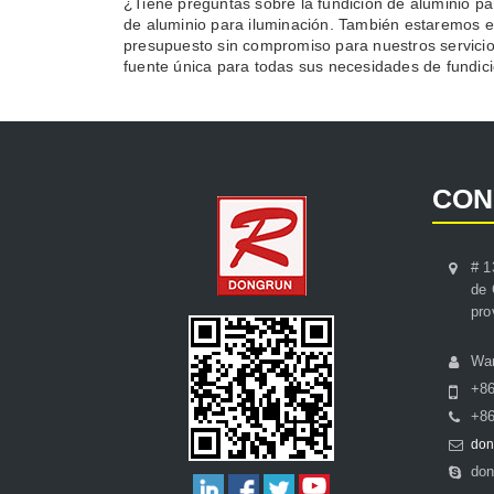
¿Tiene preguntas sobre la fundición de aluminio pa
de aluminio para iluminación. También estaremos e
presupuesto sin compromiso para nuestros servicio
fuente única para todas sus necesidades de fundici
CON
# 1
de 
pro
Wa
+8
+86
don
don