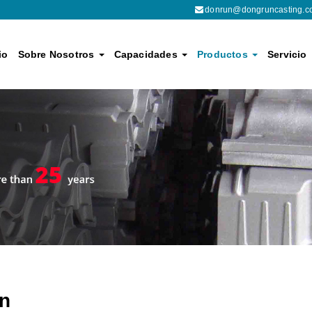
donrun@dongruncasting.c
io
Sobre Nosotros
Capacidades
Productos
Servicio
ón