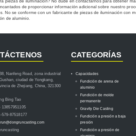
ra piezas de iluminación? No dude en contactarnos para obtener más 
ncantados de proporcionar información adicional sobre nuestro proc
s. No se conforme con un fabricante de piezas de iluminación con 
ón de aluminio.
TÁCTENOS
CATEGORÍAS
38, Nanfeng Road, zona industrial
Capacidades
Gushan, ciudad de Yongkang,
Fundición de arena de
vincia de Zhejiang, China, 321300
aluminio
Fundición de molde
ng Bing Tao
permanente
6 13857951105
Gravity Die Casting
-579-87518177
Fundición a presión a baja
run@dongruncasting.com
presión
runcasting
Fundición a presión de