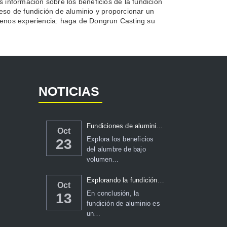
información sobre los beneficios de la fundición
eso de fundición de aluminio y proporcionar un
menos experiencia: haga de Dongrun Casting su
NOTICIAS
Fundiciones de aluminio en arena de bajo volumen: una comp...
Oct
Explora los beneficios
23
del alumbre de bajo
volumen…
Explorando la fundición de aluminio: técnicas, tr...
Oct
En conclusión, la
13
fundición de aluminio es
un…