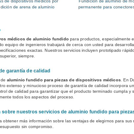
as de dispositivos médicos por
Fundición de aluminio de m
ndición de arena de aluminio
permanente para conectore
manijas de dispositivos méd
o
ivos médicos de aluminio fundido
para productos, especialmente e
do equipo de ingenieros trabajará de cerca con usted para desarrolla
cificaciones exactas. Nuestros servicios incluyen prototipado rápido
uperior, siempre.
e garantía de calidad
a de
aluminio fundido para piezas de dispositivos médicos
. En D
estro extenso y minucioso proceso de garantía de calidad incorpora u
ntrol de calidad para garantizar que el producto terminado cumpla y
mente todos los aspectos del proceso.
sobre nuestros servicios de aluminio fundido para pieza
btener más información sobre las ventajas de elegirnos para sus n
resupuesto sin compromiso.