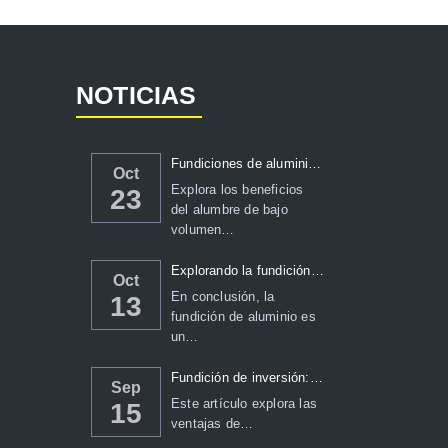
NOTICIAS
Fundiciones de aluminio en arena de bajo volumen: una comp...
Oct
Explora los beneficios
23
del alumbre de bajo
volumen…
Explorando la fundición de aluminio: técnicas, tr...
Oct
En conclusión, la
13
fundición de aluminio es
un…
Fundición de inversión: una guía completa...
Sep
Este artículo explora las
15
ventajas de…