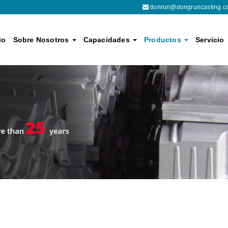
donrun@dongruncasting.c
io
Sobre Nosotros
Capacidades
Productos
Servicio